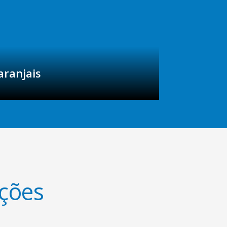
aranjais
ções