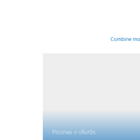
Combine mom
Piscinas o ofurôs