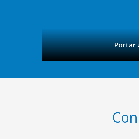
Portari
Con